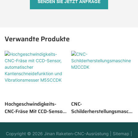
SENDEN SIE JETZT ANFRAGE
Verwandte Produkte
Hochgeschwindigkeits-
CNC-
CNC-Fräse Mit CCD-Sensor,
Schilderherstellungsmaschi
Automatischer
Ne M2CCDK
Kantenschneidefunktion
Und Vibrationsmesser
Copyright © 2026
Jinan Raketen-CNC-Ausrüstung
|
Sitemap
|