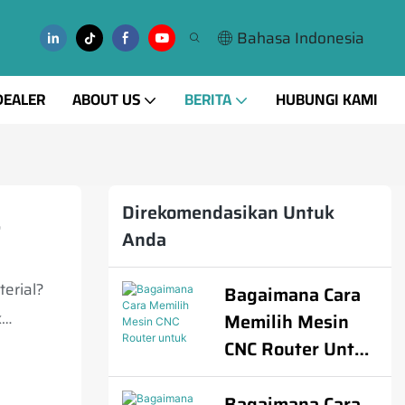
Bahasa Indonesia
DEALER
ABOUT US
BERITA
HUBUNGI KAMI
Direkomendasikan Untuk
,
Anda
erial?
Bagaimana Cara
k
Memilih Mesin
CNC Router Untuk
Kayu, Akrilik,
Aluminium, PVC,
Bagaimana Cara