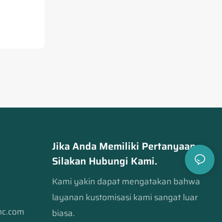
Jika Anda Memiliki Pertanyaan,
Silakan Hubungi Kami.
Kami yakin dapat mengatakan bahwa
layanan kustomisasi kami sangat luar
cnc.com
biasa.