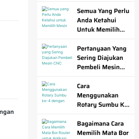
Pertimbangan
masok,
Utama & Cara
Semua Yang Perlu
gistik
Memilih Produsen
Anda Ketahui
eda dari
Yang Andal
Untuk Memilih
Mesin Yang Tepat
Untuk Bisnis
Pertanyaan Yang
tisasi,
Anda
Sering Diajukan
Pembeli Mesin
s
CNC Router
vendor
Cara
Menggunakan
uku
Rotary Sumbu Ke-
angan
4 Dengan Router
ko
CNC 3 Sumbu
Bagaimana Cara
tu
Anda: Panduan
Memilih Mata Bor
 aman