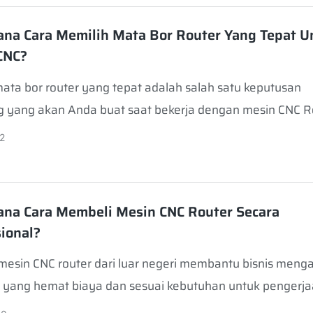
na Cara Memilih Mata Bor Router Yang Tepat U
CNC?
ata bor router yang tepat adalah salah satu keputusan
g yang akan Anda buat saat bekerja dengan mesin CNC R
2
na Cara Membeli Mesin CNC Router Secara
sional?
esin CNC router dari luar negeri membantu bisnis meng
n yang hemat biaya dan sesuai kebutuhan untuk pengerj
buatan papan nama, furnitur, dan pemrosesan komposit 