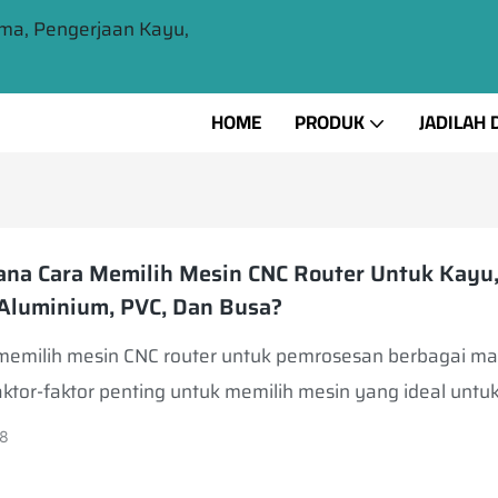
ma, Pengerjaan Kayu,
HOME
PRODUK
JADILAH 
na Cara Memilih Mesin CNC Router Untuk Kayu
, Aluminium, PVC, Dan Busa?
emilih mesin CNC router untuk pemrosesan berbagai mat
faktor-faktor penting untuk memilih mesin yang ideal untu
kayu, akrilik, aluminium, PVC, dan busa.
8