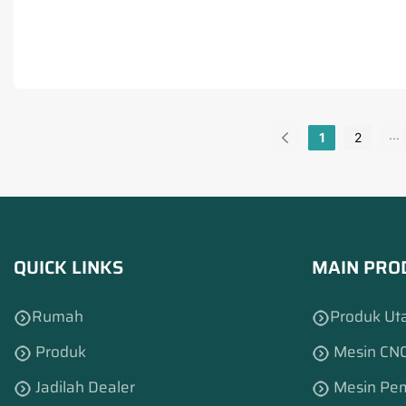
...
1
2
QUICK LINKS
MAIN PRO
Rumah
Produk Ut
Produk
Mesin CNC
Jadilah Dealer
Mesin Pem