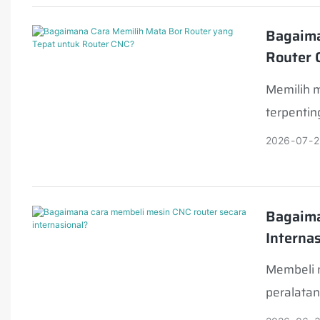
Bagaima
Router 
Memilih m
terpentin
2026
07
2
Bagaima
Interna
Membeli m
peralata
kayu, pem