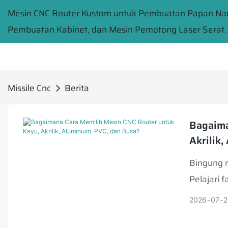
Mesin CNC Router Kustom untuk Pembuatan Papan Na
Pembuatan Kabinet, dan Mesin Pemotong Laser Serat.
Missile Cnc
Berita
Bagaima
Akrilik
Bingung m
Pelajari 
produksi 
2026
07
2