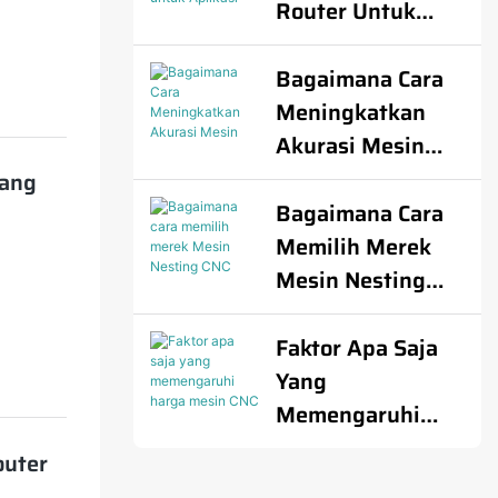
Lengkap Untuk
Router Untuk
m
Pemula
Aplikasi CNC
Tertentu?
Bagaimana Cara
Meningkatkan
Akurasi Mesin
CNC Router?
Yang
Bagaimana Cara
Memilih Merek
Mesin Nesting
CNC Terbaik?
Faktor Apa Saja
Yang
Memengaruhi
Harga Mesin CNC
outer
Router Untuk