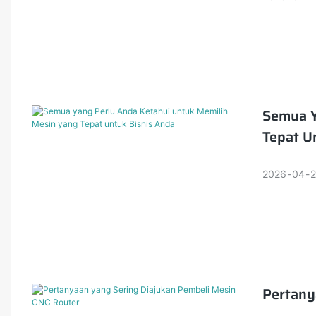
dan efisi
jangka pa
Semua Y
Tepat U
2026
04
Pertany