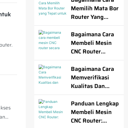
Dan Busa?
Memilih Mata Bor
ntuk
Router Yang
Tepat Untuk
Router CNC?
Bagaimana Cara
Membeli Mesin
outer.
CNC Router
Secara
Internasional?
Bagaimana Cara
Memverifikasi
Kualitas Dan
Keandalan
Pemasok Mesin
Panduan Lengkap
akses
CNC Router?
Membeli Mesin
aan
CNC Router:
di