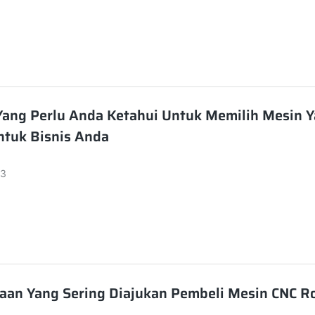
en serta mengamankan dukungan teknis yang stabil dala
njang.
ang Perlu Anda Ketahui Untuk Memilih Mesin 
ntuk Bisnis Anda
23
aan Yang Sering Diajukan Pembeli Mesin CNC R