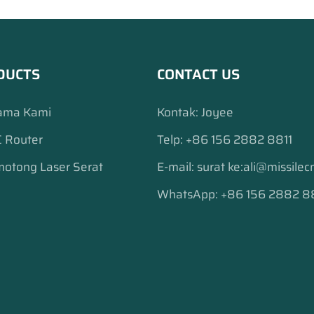
tongan kecepatan tinggi.
 cocok untuk pengolahan
industri periklanan.
DUCTS
CONTACT US
ama Kami
Kontak: Joyee
 Router
Telp: +86 156 2882 8811
otong Laser Serat
E-mail:
surat ke:ali@missile
WhatsApp: +86 156 2882 8