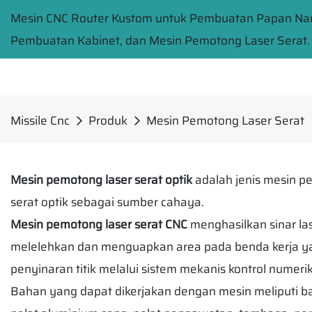
Mesin CNC Router Kustom untuk Pembuatan Papan Na
Pembuatan Kabinet, dan Mesin Pemotong Laser Serat.
Missile Cnc
Produk
Mesin Pemotong Laser Serat
Mesin pemotong laser serat optik
adalah jenis mesin p
serat optik sebagai sumber cahaya.
Mesin pemotong laser serat CNC
menghasilkan sinar la
melelehkan dan menguapkan area pada benda kerja yang
penyinaran titik melalui sistem mekanis kontrol numerik
Bahan yang dapat dikerjakan dengan mesin meliputi baja