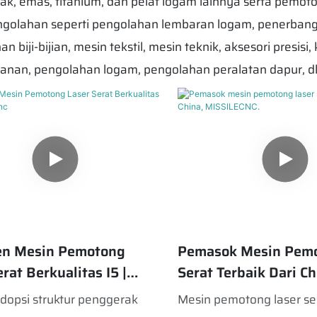
k, emas, titanium, dan pelat logam lainnya serta pemot
olahan seperti pengolahan lembaran logam, penerbangan, 
iji-bijian, mesin tekstil, mesin teknik, aksesori presisi,
lanan, pengolahan logam, pengolahan peralatan dapur, dl
en Mesin Pemotong
Pemasok Mesin Pemo
rat Berkualitas I5 |
Serat Terbaik Dari Ch
 Cnc
MISSILECNC.
dopsi struktur penggerak
Mesin pemotong laser se