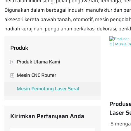
pelat aluminium seng, pelat pengawetan, tembaga, pera
Digunakan dalam berbagai industri manufaktur dan peng
aksesori kereta bawah tanah, otomotif, mesin pengolahan b
hadiah kerajinan, pengolahan perkakas, dekorasi, perik
Produk
Produk Utama Kami
+
Mesin CNC Router
Mesin CNC Router Seri M untuk
+
Pembuatan Papan Nama
Mesin Pemotong Laser Serat
Mesin CNC Router untuk
Mesin Pemotong Laser Serat Seri
Pembuatan Papan Nama
Produs
I
Mesin CNC Router untuk
Laser Se
Kirimkan Pertanyaan Anda
Mesin CNC Router Seri S untuk
Pengerjaan Kayu
Missile
i5 menga
Pembuatan Kabinet