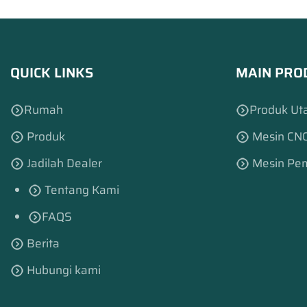
dan pemo
Terutama
logam di 
QUICK LINKS
MAIN PRO
Rumah
Produk Ut
Produk
Mesin CNC
Jadilah Dealer
Mesin Pem
Tentang Kami
FAQS
Berita
Hubungi kami