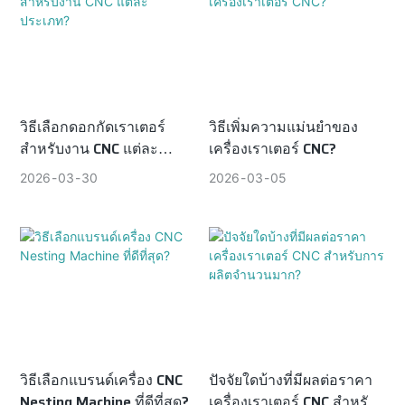
ที่ไม่น่าเชื่อถือ นอกจากราคา
เครื่องจักรแล้ว ผู้ซื้อต้องจัดงบ
ประมาณสำหรับค่าขนส่งทาง
ทะเล ภาษีนำเข้า ประกันภัย
และค่าอะไหล่ ขั้นตอนทางการ
วิธีเลือกดอกกัดเราเตอร์
วิธีเพิ่มความแม่นยำของ
สำหรับงาน CNC แต่ละ
เครื่องเราเตอร์ CNC?
ค้ามาตรฐาน เช่น ใบแจ้งหนี้
ประเภท?
ชั่วคราว การชำระเงินมัดจำ
2026
03
30
2026
03
05
และการตรวจสอบก่อนการจัด
ส่ง ช่วยลดความเสี่ยงในการทำ
ธุรกรรม คู่มือนี้จะอธิบายแต่ละ
ขั้นตอนเพื่อช่วยให้ผู้นำเข้า
ดำเนินการจัดซื้อเครื่องเรา
เตอร์ CNC จากต่างประเทศได้
อย่างปลอดภัย มีประสิทธิภาพ
และได้รับการสนับสนุนทาง
วิธีเลือกแบรนด์เครื่อง CNC
ปัจจัยใดบ้างที่มีผลต่อราคา
Nesting Machine ที่ดีที่สุด?
เครื่องเราเตอร์ CNC สำหรับ
เทคนิคที่มั่นคงในระยะยาว