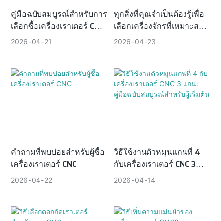
จัดการการชำระเงิน โลจิสติกส์
คู่มือฉบับสมบูรณ์สำหรับการ
ทุกสิ่งที่คุณจำเป็นต้องรู้เพื่อ
เลือกซื้อเครื่องเราเตอร์ CNC:
เลือกเครื่องจักรที่เหมาะสม
ระหว่างประเทศ การผ่าน
ข้อควรพิจารณาที่สำคัญ
สำหรับธุรกิจของคุณ
พิธีการศุลกากร และบริการ
2026
04
21
2026
04
23
และวิธีการเลือกผู้ผลิตที่น่า
หลังการขาย ซึ่งแตกต่างอย่าง
เชื่อถือ
มากจากการซื้อภายในประเทศ
ผู้ซื้อจำเป็นต้องชี้แจงความ
ต้องการหลักก่อน เช่น วัสดุที่ใช้
ในการผลิต ขนาดชิ้นงาน
ความต้องการด้านระบบ
อัตโนมัติ และเงื่อนไขการติด
ตั้งหน้างาน สิ่งสำคัญคือต้อง
คำถามที่พบบ่อยสำหรับผู้ซื้อ
วิธีใช้งานตัวหมุนแกนที่ 4
เครื่องเราเตอร์ CNC
กับเครื่องเราเตอร์ CNC 3
ตรวจสอบคุณสมบัติการส่งออก
แกน: คู่มือฉบับสมบูรณ์
ของผู้จำหน่าย ใบรับรอง CE
2026
04
22
2026
04
14
สำหรับผู้เริ่มต้น
และ ISO กรณีการผลิตจริง
และข้อมูลอ้างอิงจากลูกค้าใน
ท้องถิ่น เพื่อหลีกเลี่ยงผู้จำหน่าย