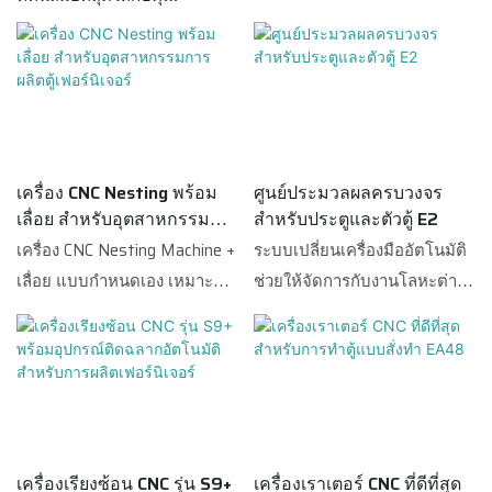
เครื่อง CNC Nesting พร้อม
ศูนย์ประมวลผลครบวงจร
เลื่อย สำหรับอุตสาหกรรม
สำหรับประตูและตัวตู้ E2
การผลิตตู้เฟอร์นิเจอร์
เครื่อง CNC Nesting Machine +
ระบบเปลี่ยนเครื่องมืออัตโนมัติ
เลื่อย แบบกำหนดเอง เหมาะ
ช่วยให้จัดการกับงานโลหะต่างๆ
อย่างยิ่งสำหรับการผลิตขนาด
ได้ง่าย เช่น ด้ามจับ บานพับ ร่อง
ใหญ่ในอุตสาหกรรมเฟอร์นิเจอร์
ตรง มุมโค้ง กลอนประตู ร่อง
และสามารถเพิ่มประสิทธิภาพ
บานพับ และอื่นๆ นอกจากนี้ยัง
การผลิตตู้และเฟอร์นิเจอร์แผ่น
รองรับการตัดที่มุม 45 องศา
ได้อย่างมีประสิทธิภาพ
การประมวลผลที่มุม 450 องศา
และการเจาะรูยึดที่มุม 450
เครื่องเรียงซ้อน CNC รุ่น S9+
เครื่องเราเตอร์ CNC ที่ดีที่สุด