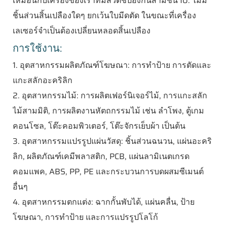
เหมือนกับเครื่องของเราที่มีสวิตช์ป้องกันสามชั้น
10. ไม่มี
ชิ้นส่วนสิ้นเปลืองใดๆ ยกเว้นใบมีดตัด ในขณะที่เครื่อง
เลเซอร์จำเป็นต้องเปลี่ยนหลอดสิ้นเปลือง
การใช้งาน:
1. อุตสาหกรรมผลิตภัณฑ์โฆษณา: การทำป้าย การตัดและ
แกะสลักอะคริลิก
2. อุตสาหกรรมไม้: การผลิตเฟอร์นิเจอร์ไม้, การแกะสลัก
ไม้สามมิติ, การผลิตงานหัตถกรรมไม้ เช่น ลำโพง, ตู้เกม
คอนโซล, โต๊ะคอมพิวเตอร์, โต๊ะจักรเย็บผ้า เป็นต้น
3. อุตสาหกรรมแปรรูปแผ่นวัสดุ: ชิ้นส่วนฉนวน, แผ่นอะคริ
ลิก, ผลิตภัณฑ์เคมีพลาสติก, PCB, แผ่นลามิเนตเกรด
คอมแพค, ABS, PP, PE และกระบวนการบดผสมซีเมนต์
อื่นๆ
4. อุตสาหกรรมตกแต่ง: ฉากกั้นพับได้, แผ่นคลื่น, ป้าย
โฆษณา, การทำป้าย และการแปรรูปโลโก้