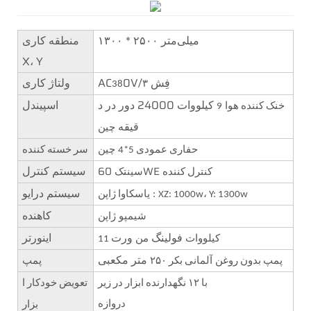
۱۳۰۰ * ۲۵۰۰ میلی‌متر
منطقه کاری
X، Y
فِش
0V/
AC
ولتاژ کاری
38
۳
کیلووات 24000 دور در د
اسپیندل
خنک کننده هوا
9
قیقه
چین
حفاری عمودی 5*4
چین
سر خسته کننده
سیستم کنترل
60WE
کنترل کننده
سینتک
سیستم درایو
:
XZ: 1000w، Y: 1300w
یاسکاوا ژاپن
کاهنده
شیمپو
ژاپن
فولینگ
ورت
اینورتر
11 کیلووات
من
متر مکعبی
پمپ بدون روغن
آلمانی بکر ۲۵۰
پمپ
با ۱۲ نگهدارنده ابزار در زیر
تعویض خودکار ا
دروازه
بزار