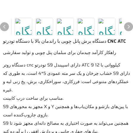
دستگاه برش پانل چوبی با راندمان بالا با دستگاه تودرتو CNC ATC
راهکار کارآمد چیدمان برای مبلمان پنل چوبی و تولید سفارشی
دستگاه روتر cnc تودرتو S9 دارای اسپیندل ATC 9 کیلوواتی با 12
خشاب چرخان و یک سر مته عمودی 5*4 است، به طوری که S9 دارای
عملکردهای متنوعی است: فرزکاری، سوراخکاری، برش، پخ زنی لبه و
غیره.
مناسب برای ساخت درب کابینت.
S9 مجهز به محورهای X و Y با پین‌های بازشو و مکان‌یاب‌ها و همچنین
بازوی جاروب‌کننده است.
S9 همچنین می‌تواند به صورت اختیاری به مصالح دانه‌ای مجهز شود تا
نیازهای حفاری جانبی و پردازش افقی را برآورده کند.