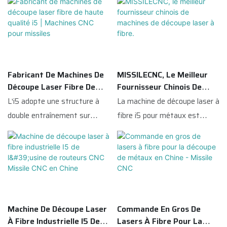
Fabricant De Machines De
MISSILECNC, Le Meilleur
Découpe Laser Fibre De
Fournisseur Chinois De
Haute Qualité I5 |
Machines De Découpe
L'i5 adopte une structure à
La machine de découpe laser à
Machines CNC Pour
Laser À Fibre.
double entraînement sur
fibre i5 pour métaux est
Missiles
crémaillère à portique, une
dotée d'une structure à
structure soudée renforcée
double entraînement sur
au niveau du bâti, des
portique, d'une structure
crémaillères et des rails de
soudée renforcée, de
guidage importés de qualité
crémaillères et de rails de
rectifiée, et est assemblée
guidage importés de haute
Machine De Découpe Laser
Commande En Gros De
avec des collimateurs de
précision, et est équipée de
À Fibre Industrielle I5 De
Lasers À Fibre Pour La