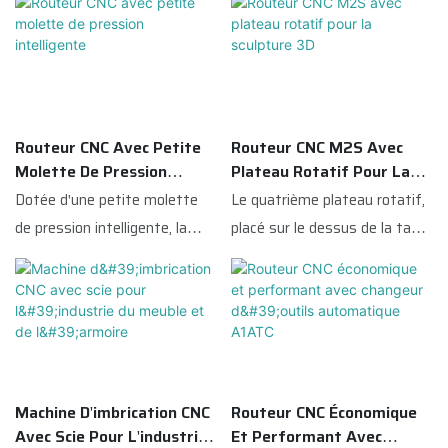
Routeur CNC Avec Petite
Routeur CNC M2S Avec
Molette De Pression
Plateau Rotatif Pour La
Intelligente
Sculpture 3D
Dotée d'une petite molette
Le quatrième plateau rotatif,
de pression intelligente, la
placé sur le dessus de la table,
fraiseuse CNC fixe
facilite le chargement et le
automatiquement et
déchargement des pièces. Il
fermement les matériaux.
permet l'usinage 3D de
Aucun gauchissement de la
surfaces cylindriques et de
plaque, aucun déplacement du
surfaces arquées et offre un
matériau : la découpe et la
champ d'applications plus
Machine D'imbrication CNC
Routeur CNC Économique
gravure sont plus précises et
vaste.
Avec Scie Pour L'industrie
Et Performant Avec