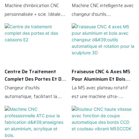
stables.
Du Meuble Et De L'armoire
Changeur D'outils
Machine d'imbrication CNC
Machine CNC intelligente avec
Automatique A1ATC
personnalisée + scie. Idéale
changeur d'outils
pour la production à grande
automatique, parfaitement
échelle dans l'industrie du
adaptée au traitement de
meuble, elle permet
gravure de motifs fins.
d'améliorer efficacement la
productivité des armoires et
des meubles en panneaux.
Centre De Traitement
Fraiseuse CNC 4 Axes M5
Complet Des Portes Et Des
Pour Aluminium Et Bois
Caissons E2
Avec Changeur D'outils
Changeur d'outils
La M5 avec plateau rotatif
Automatique Et Rotation
automatique, facilitant la
est une machine ultra-
Pour La Sculpture 3D
réalisation de diverses pièces
économique pour l'industrie de
métalliques : poignées, trous
la signalétique. Dotée d'un
de charnières, rainures droites,
système de changement
angles arrondis, serrures de
d'outils automatique, elle est