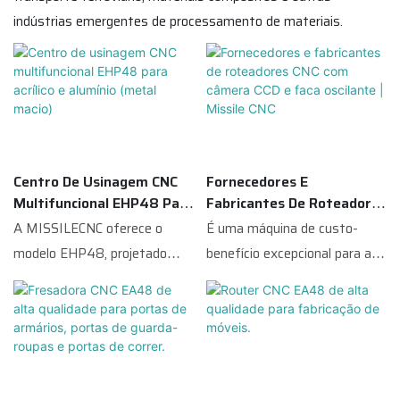
indústrias emergentes de processamento de materiais.
Centro De Usinagem CNC
Fornecedores E
Multifuncional EHP48 Para
Fabricantes De Roteadores
Acrílico E Alumínio (metal
CNC Com Câmera CCD E
A MISSILECNC oferece o
É uma máquina de custo-
Macio)
Faca Oscilante | Missile
modelo EHP48, projetado
benefício excepcional para a
CNC
especificamente para corte e
indústria de sinalização. O
gravação de chapas de
design permite a troca manual
alumínio composto, metal
de ferramentas, os principais
composto e alumínio maciço.
componentes são de marcas
O EHP48 também pode ser
renomadas fabricadas na