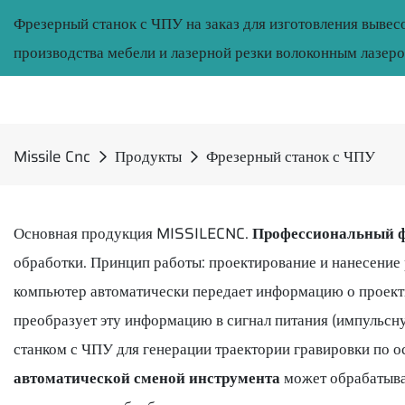
Фрезерный станок с ЧПУ на заказ для изготовления вывес
производства мебели и лазерной резки волоконным лазеро
Missile Cnc
Продукты
Фрезерный станок с ЧПУ
Основная продукция MISSILECNC.
Профессиональный ф
обработки. Принцип работы: проектирование и нанесение
компьютер автоматически передает информацию о проект
преобразует эту информацию в сигнал питания (импульсн
станком с ЧПУ для генерации траектории гравировки по 
автоматической сменой инструмента
может обрабатыват