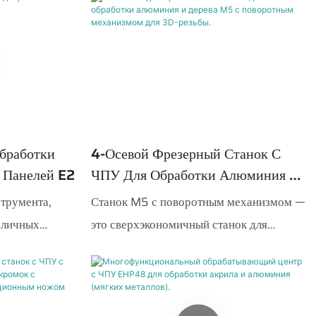
зволяет
производства в мебельной
ку
промышленности и может эффективно
разных
повысить эффективность производства
ее широкий
шкафов и корпусной мебели.
бработки
4-Осевой Фрезерный Станок С
 Панелей E2
ЧПУ Для Обработки Алюминия И
Дерева M5 С Поворотным
трумента,
Станок M5 с поворотным механизмом —
Механизмом Для 3D-Резьбы.
зличных
это сверхэкономичный станок для
отверстия для
индустрии изготовления вывесок. Он
 в форме дикой
имеет автоматическую систему смены
зы для петель
инструмента, основные компоненты —
рживает резку
известных китайских производителей, а