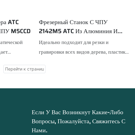
вании:
При резке алюминия и акрила она
резка, снятие
обеспечивает особенно гладкую
ра ATC
Фрезерный Станок С ЧПУ
поверхность.
 ЧПУ M5CCD
2142M5 ATC Из Алюминия И
ом известного
Акрила
матической
Идеально подходит для резки и
стабильную
дает
гравировки всех видов дерева, пластика,
йваньскими
ами в области
алюминия, акрила и т.д.
ими и
ы. Он
йкой, что
торая быстро
боты. Функция
аемую область
мок CCD в
деляет опорную
бработки
териал для
Если У Вас Возникнут Какие-Либо
ей стадии УФ-
й резки.
Вопросы, Пожалуйста, Свяжитесь С
Нами.