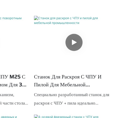
 ЧПУ M2S С
Станок Для Раскроя С ЧПУ И
мом Для 3D-
Пилой Для Мебельной
Промышленности
ханизм,
Специально разработанный станок для
 части стола,
раскроя с ЧПУ + пила идеально
ую загрузку и
подходит для крупномасштабного