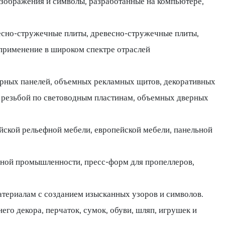
изображения и символы, разработанные на компьютере,
есно-стружечные плиты, древесно-стружечные плиты,
 применение в широком спектре отраслей
верных панелей, объемных рекламных щитов, декоративных
 с резьбой по световодным пластинам, объемных дверных
йской рельефной мебели, европейской мебели, панельной
нной промышленности, пресс-форм для пропеллеров,
материалам с созданием изысканных узоров и символов.
его декора, перчаток, сумок, обуви, шляп, игрушек и