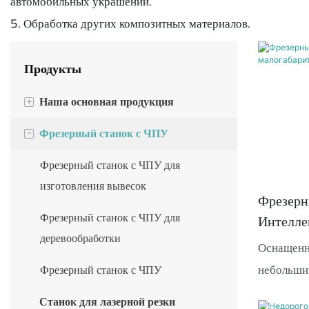
автомобильных украшений.
5. Обработка других композитных материалов.
Продукты
Наша основная продукция
+
Фрезерный станок с ЧПУ
Фрезерный станок с ЧПУ серии M
-
для изготовления вывесок
Фрезерный станок с ЧПУ для
Станок для лазерной резки
изготовления вывесок
Фрезерн
волоконным лазером серии I
Фрезерный станок с ЧПУ для
Интелле
Фрезерный станок с ЧПУ серии S
деревообработки
Малогаб
Оснащенн
для изготовления мебели.
Колесом
небольши
Фрезерный станок с ЧПУ
Обрабатывающий центр с ЧПУ
с ЧПУ авт
Станок для лазерной резки