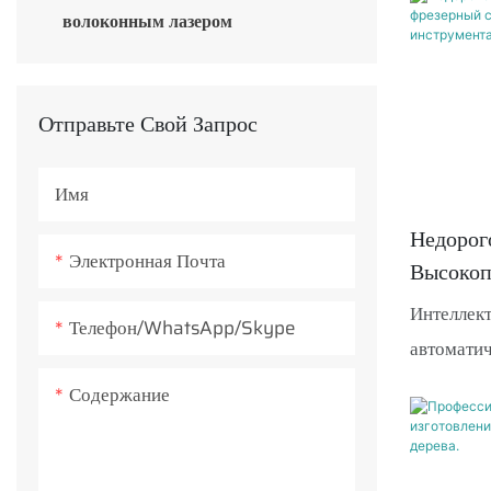
серии E
надежную
волоконным лазером
Отсутств
металла, 
точная и 
Отправьте Свой Запрос
Имя
Недорог
Электронная Почта
Высокоп
Фрезерн
Интеллект
Телефон/WhatsApp/Skype
Автомат
автоматич
Инструм
идеально 
Содержание
обработки