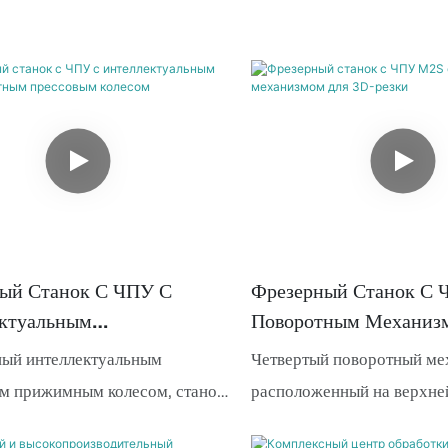
ый Станок С ЧПУ С
Фрезерный Станок С
ктуальным
Поворотным Механиз
аритным Прессовым
Резки
ый интеллектуальным
Четвертый поворотный ме
м прижимным колесом, станок
расположенный на верхней
оматически обеспечивает
обеспечивает более удобн