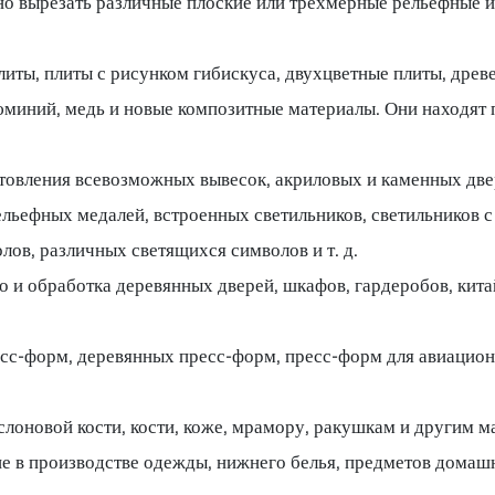
но вырезать различные плоские или трехмерные рельефные 
иты, плиты с рисунком гибискуса, двухцветные плиты, древ
люминий, медь и новые композитные материалы. Они находят
зготовления всевозможных вывесок, акриловых и каменных д
рельефных медалей, встроенных светильников, светильников
ов, различных светящихся символов и т. д.
и обработка деревянных дверей, шкафов, гардеробов, кита
есс-форм, деревянных пресс-форм, пресс-форм для авиацио
 слоновой кости, кости, коже, мрамору, ракушкам и другим 
ие в производстве одежды, нижнего белья, предметов домашн