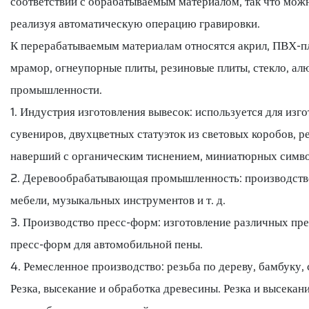
соответствии с обрабатываемым материалом, так что мож
реализуя автоматическую операцию гравировки.
К перерабатываемым материалам относятся акрил, ПВХ-пл
мрамор, огнеупорные плиты, резиновые плиты, стекло, а
промышленности.
1. Индустрия изготовления вывесок: используется для и
сувениров, двухцветных статуэток из световых коробов, 
наверший с органическим тиснением, миниатюрных символ
2. Деревообрабатывающая промышленность: производство 
мебели, музыкальных инструментов и т. д.
3. Производство пресс-форм: изготовление различных пр
пресс-форм для автомобильной пены.
4. Ремесленное производство: резьба по дереву, бамбуку,
Резка, высекание и обработка древесины. Резка и высекан