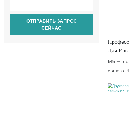
ОТПРАВИТЬ ЗАПРОС
СЕЙЧАС
Професс
Для Изг
Алюмини
M5 — это
станок с 
инструмен
рекламной
включает
инструме
известных
все сверл