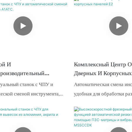
 фиксацию материалов.
выгрузку заготовок. Он по
ие деформации листового
осуществлять 3D-обработ
смещения материала, более
цилиндрических и дугооб
стабильная резка и гравировка.
поверхностей и имеет бол
спектр применения.
ой И
Комплексный Центр О
роизводительный
Дверных И Корпусных
ый Станок С ЧПУ И
уальный станок с ЧПУ и
Автоматическая смена инс
ической Сменой
еской сменой инструмента,
удобная для обработки ра
ента A1ATC.
подходящий для гравировки и
деталей, таких как ручки, 
 тонких узоров.
петель, прямые пазы, углы
яблони, дверные замки, па
и другие процессы. Подде