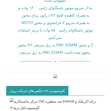
کیلوواتی است.
ما از سروو موتور یاسکاوای ژاپنی ۱۳۰۰ وات و
درایور برای محور XY به همراه کاهنده فلنج
MOTO فرانسوی و محور Z به همراه سروو
موتور یاسکاوای ژاپنی ۸۵۰ وات با ترمز استفاده
می‌کنیم.
محور XY به ریل مربعی PMI 30MM و محور Z
به ریل مربعی PMI 25MM مجهز شده است.
عکس های جزئیات روتر cnc آلومینیومی